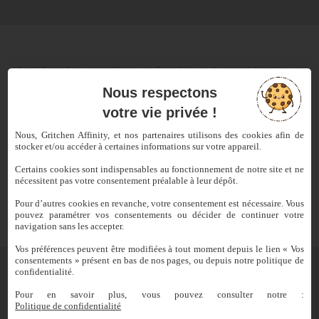
Les informations recueillies sur ce formulaire sont enregistrées dans un
fichier informatisé par Gritchen Affinity pour le traitement de votre
Nous respectons
demande. Elles sont conservées pendant une durée maximum de 5 ans
et sont destinées au département souscription spécifiquement à la
votre vie privée !
gestion de votre dossier . Conformément à la loi « informatique et
libertés » et au règlement européen sur la protection des données
Nous, Gritchen Affinity, et nos partenaires utilisons des cookies afin de
(RGPD), vous pouvez exercer votre droit d'accès, de rectification,
stocker et/ou accéder à certaines informations sur votre appareil.
d’effacement, de limitation ou opposition au traitement et à la
portabilité aux données vous concernant et au retrait de votre
Certains cookies sont indispensables au fonctionnement de notre site et ne
consentement en contactant :
contact@gritchen-affinity.com
En cas de
nécessitent pas votre consentement préalable à leur dépôt.
réclamation, vous avez la possibilité de vous adresser à la
CNIL
.
Pour d’autres cookies en revanche, votre consentement est nécessaire. Vous
pouvez paramétrer vos consentements ou décider de continuer votre
navigation sans les accepter.
Vos préférences peuvent être modifiées à tout moment depuis le lien « Vos
consentements » présent en bas de nos pages, ou depuis notre politique de
confidentialité.
Pour en savoir plus, vous pouvez consulter notre :
Politique de confidentialité