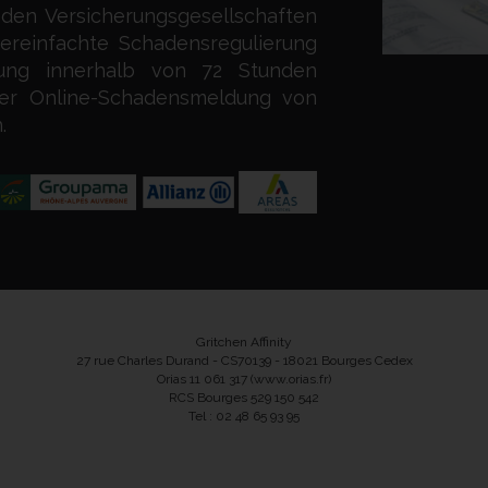
t den Versicherungsgesellschaften
 vereinfachte Schadensregulierung
tung innerhalb von 72 Stunden
der Online-Schadensmeldung von
.
Gritchen Affinity
27 rue Charles Durand - CS70139 - 18021 Bourges Cedex
Orias 11 061 317 (www.orias.fr)
RCS Bourges 529 150 542
Tel : 02 48 65 93 95