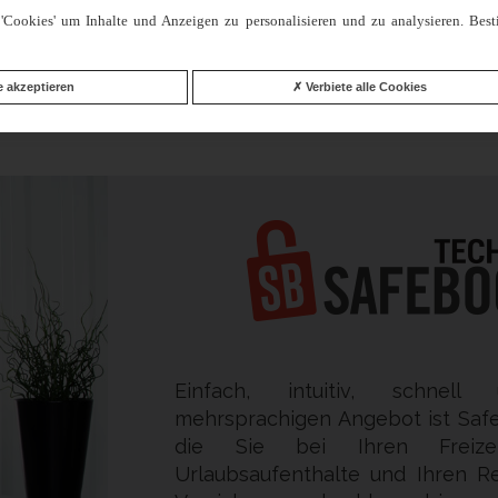
'Cookies' um Inhalte und Anzeigen zu personalisieren und zu analysieren. Bes
 a digitalized file by Gritchen Affinity. These data are kept for a maximum period o
atiques et libertés” and the European rules on data protection (RGPD), you are aut
d to revoke your consent by contacting
contact@gritchen-affinity.com
. Should you
e akzeptieren
Verbiete alle Cookies
Einfach, intuitiv, schne
mehrsprachigen Angebot ist Saf
die Sie bei Ihren Freizeita
Urlaubsaufenthalte und Ihren R