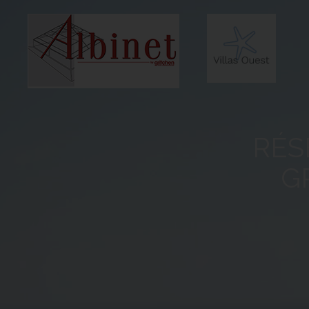
RÉS
G