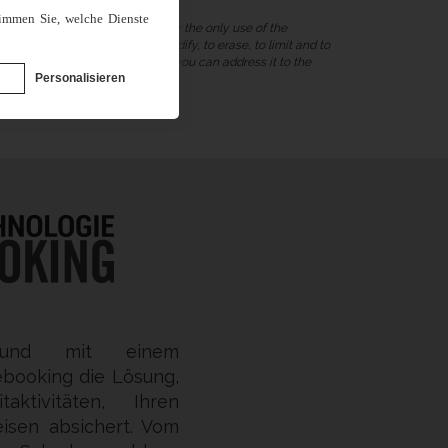
timmen Sie, welche Dienste
f five years and are collected for the only use of the
horized to have access, to modify, to erase, to limit and to
 have a complaint to formulate, you can address it to the
Personalisieren
ll und mit einem
ebooking die Lösung,
ktivitäten, Ihren
eisen absichert. Vom