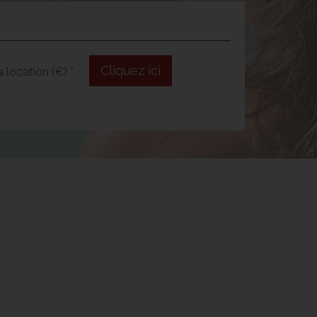
Cliquez ici
 location (€) *