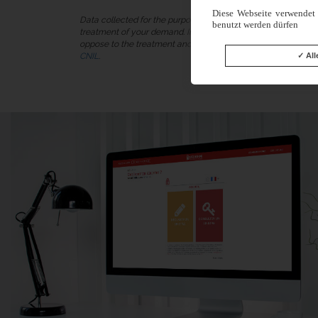
lieux loués
Diese Webseite verwendet 
Data collected for the purpose of the insurance is recorded in
benutzt werden dürfen
treatment of your demand. In accordance with the law “Inform
oppose to the treatment and the portability of your data, an
All
CNIL
.