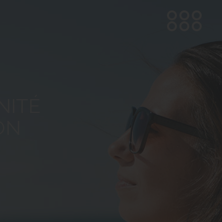
NITÉ
ON