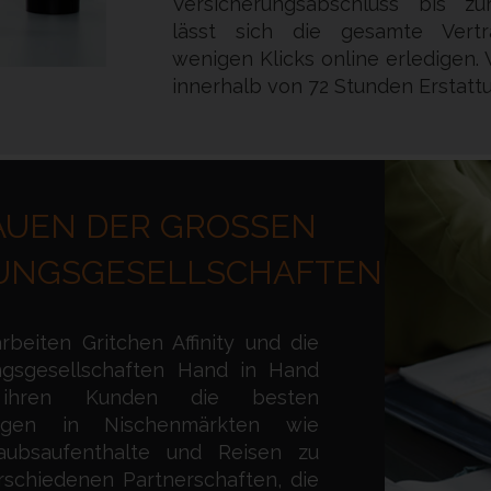
Versicherungsabschluss bis z
lässt sich die gesamte Vertr
wenigen Klicks online erledigen. W
innerhalb von 72 Stunden Erstatt
UEN DER GROSSEN
UNGSGESELLSCHAFTEN
rbeiten Gritchen Affinity und die
ngsgesellschaften Hand in Hand
ihren Kunden die besten
tungen in Nischenmärkten wie
rlaubsaufenthalte und Reisen zu
rschiedenen Partnerschaften, die